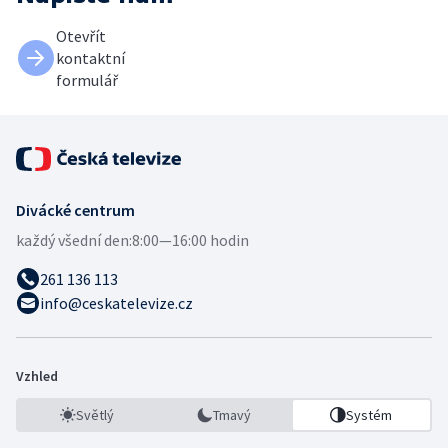
Otevřít
kontaktní
formulář
Divácké centrum
každý všední den:
8:00—16:00 hodin
261 136 113
info@ceskatelevize.cz
Vzhled
Světlý
Tmavý
Systém