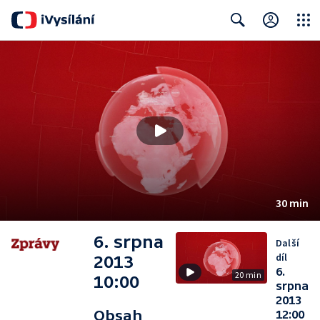
Close
Search
30 min
6. srpna
Další
díl
2013
6.
20 min
10:00
srpna
2013
Obsah
12:00