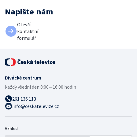
Napište nám
Otevřít
kontaktní
formulář
Divácké centrum
každý všední den:
8:00—16:00 hodin
261 136 113
info@ceskatelevize.cz
Vzhled