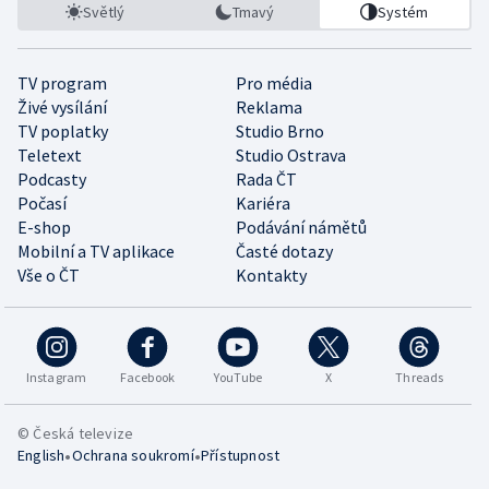
Světlý
Tmavý
Systém
TV program
Pro média
Živé vysílání
Reklama
TV poplatky
Studio Brno
Teletext
Studio Ostrava
Podcasty
Rada ČT
Počasí
Kariéra
E-shop
Podávání námětů
Mobilní a TV aplikace
Časté dotazy
Vše o ČT
Kontakty
Instagram
Facebook
YouTube
X
Threads
© Česká televize
•
•
English
Ochrana soukromí
Přístupnost