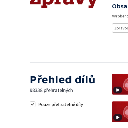
Obsa
Vyroben
Zpravod
Přehled dílů
98338 přehratelných
Pouze přehratelné díly