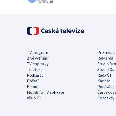
formulář
TV program
Pro média
Živé vysílání
Reklama
TV poplatky
Studio Br
Teletext
Studio Os
Podcasty
Rada ČT
Počasí
Kariéra
E-shop
Podávání 
Mobilní a TV aplikace
Časté dot
Vše o ČT
Kontakty