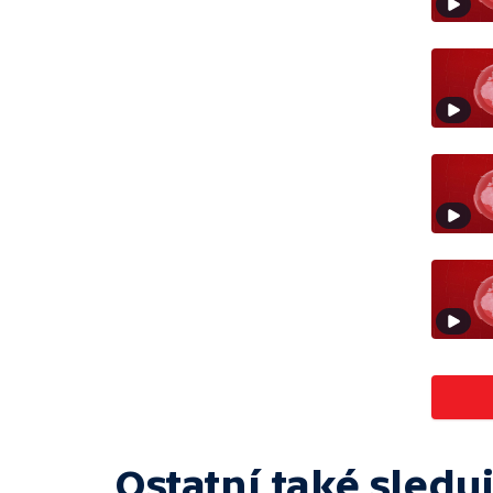
Ostatní také sleduj