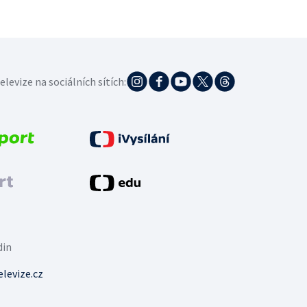
elevize na sociálních sítích:
din
levize.cz