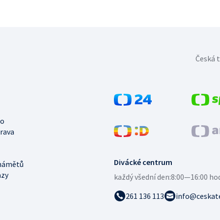
Česká t
no
trava
Divácké centrum
námětů
azy
každý všední den:
8:00—16:00 ho
261 136 113
info@ceskate