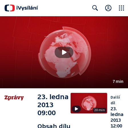
Close
Search
7 min
23. ledna
Další
díl
2013
23.
20 min
09:00
ledna
2013
Obsah dílu
12:00