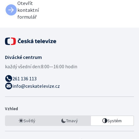
Otevřít
kontaktní
formulář
Divácké centrum
každý všední den:
8:00—16:00 hodin
261 136 113
info@ceskatelevize.cz
Vzhled
Světlý
Tmavý
Systém