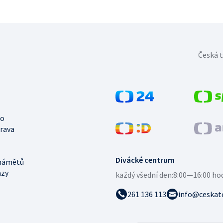
Česká t
no
trava
Divácké centrum
námětů
azy
každý všední den:
8:00—16:00 ho
261 136 113
info@ceskate