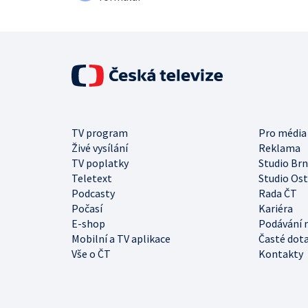
TV program
Pro média
Živé vysílání
Reklama
TV poplatky
Studio Br
Teletext
Studio Os
Podcasty
Rada ČT
Počasí
Kariéra
E-shop
Podávání 
Mobilní a TV aplikace
Časté dot
Vše o ČT
Kontakty