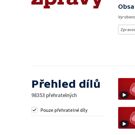
Obsa
Vyroben
Zpravod
Přehled dílů
98353 přehratelných
Pouze přehratelné díly