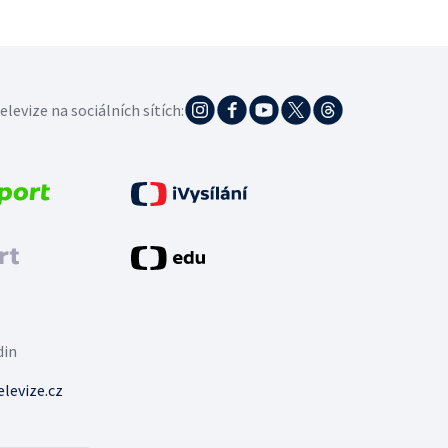
elevize na sociálních sítích:
din
levize.cz