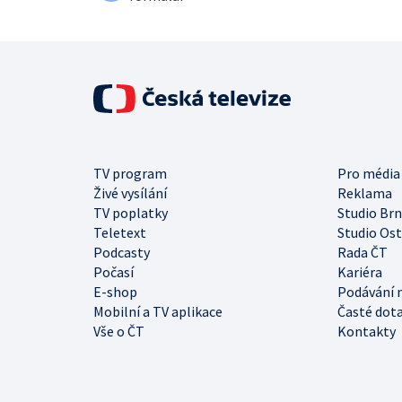
TV program
Pro média
Živé vysílání
Reklama
TV poplatky
Studio Br
Teletext
Studio Os
Podcasty
Rada ČT
Počasí
Kariéra
E-shop
Podávání 
Mobilní a TV aplikace
Časté dot
Vše o ČT
Kontakty