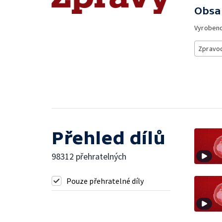
Obsa
Vyroben
Zpravod
Přehled dílů
98312 přehratelných
Pouze přehratelné díly