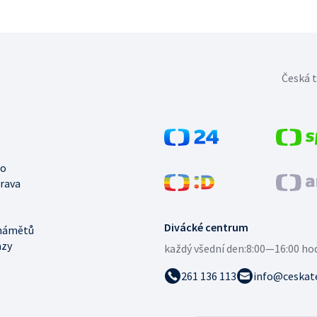
Česká t
no
trava
Divácké centrum
námětů
azy
každý všední den:
8:00—16:00 ho
261 136 113
info@ceskate