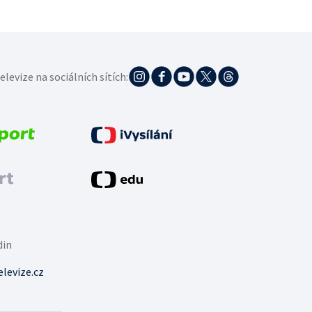
elevize na sociálních sítích:
din
levize.cz