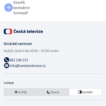
Otevřít
kontaktní
formulář
Divácké centrum
každý všední den:
8:00—16:00 hodin
261 136 113
info@ceskatelevize.cz
Vzhled
Světlý
Tmavý
Systém