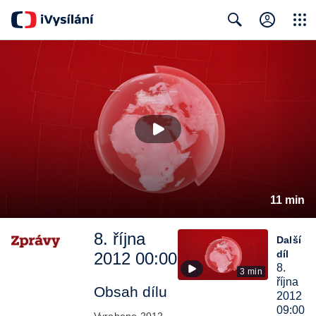
Close
Search
11 min
8. října
Další
díl
2012 00:00
8.
3 min
října
Obsah dílu
2012
09:00