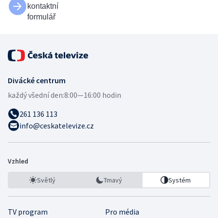
kontaktní
formulář
Divácké centrum
každý všední den:
8:00—16:00 hodin
261 136 113
info@ceskatelevize.cz
Vzhled
Světlý
Tmavý
Systém
TV program
Pro média