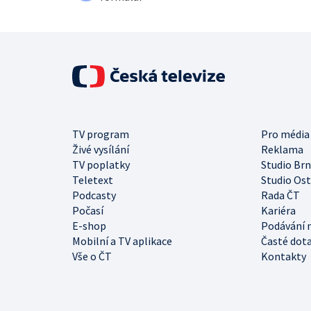
TV program
Pro média
Živé vysílání
Reklama
TV poplatky
Studio Br
Teletext
Studio Os
Podcasty
Rada ČT
Počasí
Kariéra
E-shop
Podávání 
Mobilní a TV aplikace
Časté dot
Vše o ČT
Kontakty