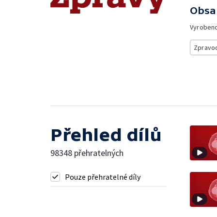
Obsa
Vyroben
Zpravod
Přehled dílů
98348 přehratelných
Pouze přehratelné díly