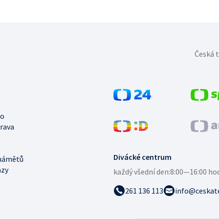
Česká t
no
trava
Divácké centrum
námětů
azy
každý všední den:
8:00—16:00 ho
261 136 113
info@ceskate