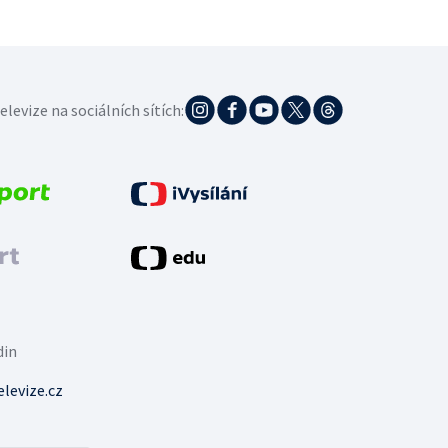
elevize na sociálních sítích:
din
levize.cz