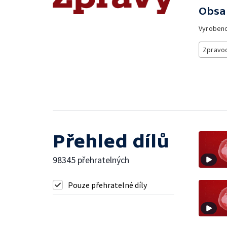
Obsa
Vyroben
Zpravod
Přehled dílů
98345 přehratelných
Pouze přehratelné díly