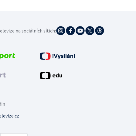
elevize na sociálních sítích:
din
levize.cz