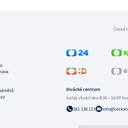
Česká t
no
trava
Divácké centrum
námětů
azy
každý všední den:
8:00—16:00 ho
261 136 113
info@ceskate