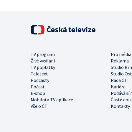
TV program
Pro média
Živé vysílání
Reklama
TV poplatky
Studio Br
Teletext
Studio Os
Podcasty
Rada ČT
Počasí
Kariéra
E-shop
Podávání 
Mobilní a TV aplikace
Časté dot
Vše o ČT
Kontakty