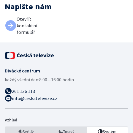
Napište nám
Otevřít
kontaktní
formulář
Divácké centrum
každý všední den:
8:00—16:00 hodin
261 136 113
info@ceskatelevize.cz
Vzhled
Světlý
Tmavý
Systém