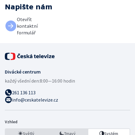
Napište nám
Otevřít
kontaktní
formulář
Divácké centrum
každý všední den:
8:00—16:00 hodin
261 136 113
info@ceskatelevize.cz
Vzhled
Světlý
Tmavý
Systém