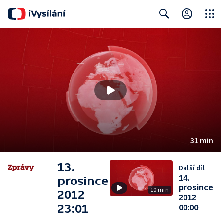
Close
Search
31 min
13.
Další díl
14.
prosince
prosince
10 min
2012
2012
23:01
00:00