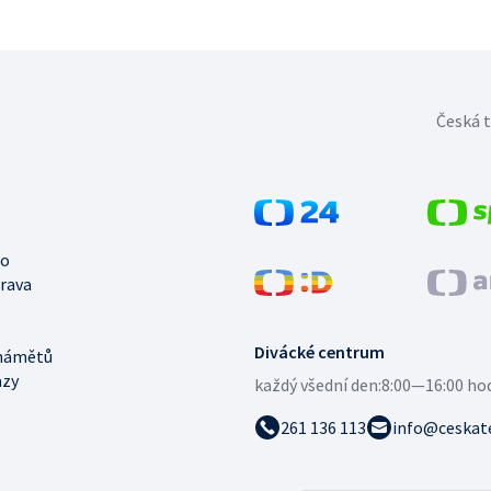
Česká t
no
trava
Divácké centrum
námětů
azy
každý všední den:
8:00—16:00 ho
261 136 113
info@ceskate