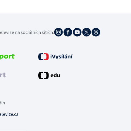
elevize na sociálních sítích:
din
levize.cz