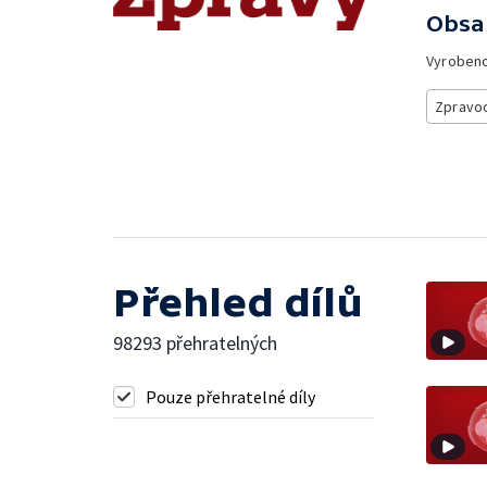
Obsa
Vyroben
Zpravod
Přehled dílů
98293 přehratelných
Pouze přehratelné díly