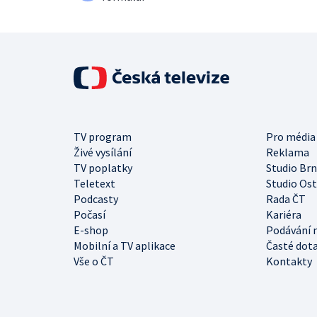
TV program
Pro média
Živé vysílání
Reklama
TV poplatky
Studio Br
Teletext
Studio Os
Podcasty
Rada ČT
Počasí
Kariéra
E-shop
Podávání 
Mobilní a TV aplikace
Časté dot
Vše o ČT
Kontakty