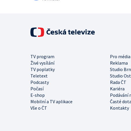
TV program
Pro média
Živé vysílání
Reklama
TV poplatky
Studio Br
Teletext
Studio Os
Podcasty
Rada ČT
Počasí
Kariéra
E-shop
Podávání 
Mobilní a TV aplikace
Časté dot
Vše o ČT
Kontakty