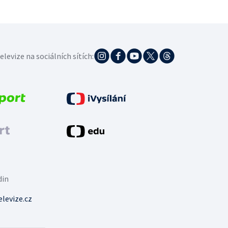
elevize na sociálních sítích:
din
levize.cz