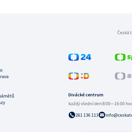
Česká t
no
trava
Divácké centrum
námětů
azy
každý všední den:
8:00—16:00 ho
261 136 113
info@ceskate