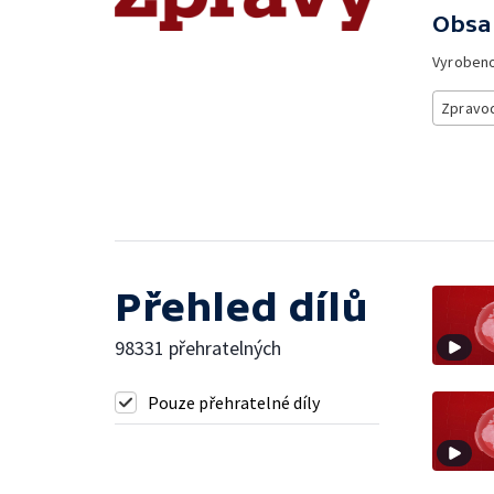
Obsa
Vyroben
Zpravod
Přehled dílů
98331 přehratelných
Pouze přehratelné díly