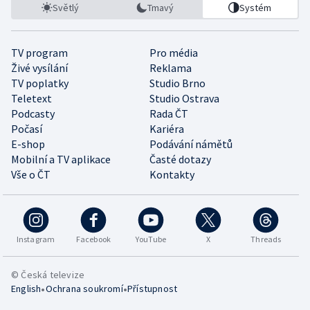
Světlý
Tmavý
Systém
TV program
Pro média
Živé vysílání
Reklama
TV poplatky
Studio Brno
Teletext
Studio Ostrava
Podcasty
Rada ČT
Počasí
Kariéra
E-shop
Podávání námětů
Mobilní a TV aplikace
Časté dotazy
Vše o ČT
Kontakty
Instagram
Facebook
YouTube
X
Threads
© Česká televize
•
•
English
Ochrana soukromí
Přístupnost