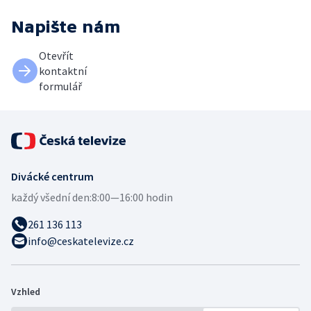
Napište nám
Otevřít
kontaktní
formulář
Divácké centrum
každý všední den:
8:00—16:00 hodin
261 136 113
info@ceskatelevize.cz
Vzhled