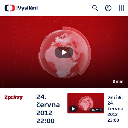
Close
Search
8 min
24.
Další díl
24.
června
června
34 min
2012
2012
22:00
23:00