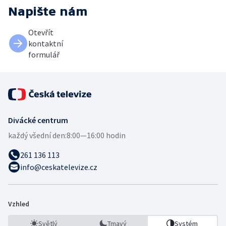
Napište nám
Otevřít
kontaktní
formulář
Divácké centrum
každý všední den:
8:00—16:00 hodin
261 136 113
info@ceskatelevize.cz
Vzhled
Světlý
Tmavý
Systém