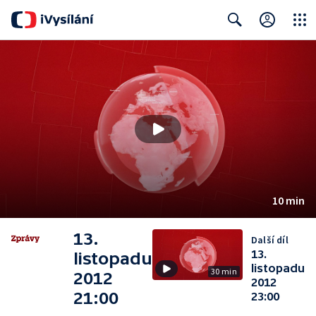
Close
Search
10 min
13.
Další díl
13.
listopadu
listopadu
30 min
2012
2012
21:00
23:00