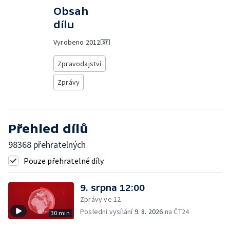
Obsah
dílu
Vyrobeno
2012
Zpravodajství
Zprávy
Přehled dílů
98368 přehratelných
Pouze přehratelné díly
9. srpna 12:00
Zprávy ve 12
Poslední vysílání
9. 8. 2026
na ČT24
30 min