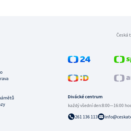
Česká t
no
trava
Divácké centrum
námětů
azy
každý všední den:
8:00—16:00 ho
261 136 113
info@ceskate