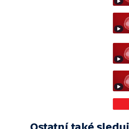
Ostatní také sleduj