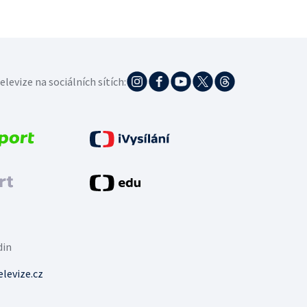
elevize na sociálních sítích:
din
levize.cz