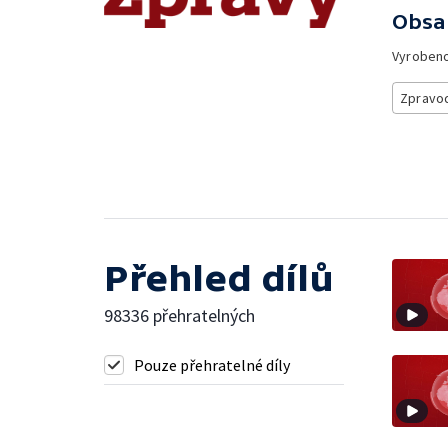
Obsa
Vyroben
Zpravod
Přehled dílů
98336 přehratelných
Pouze přehratelné díly