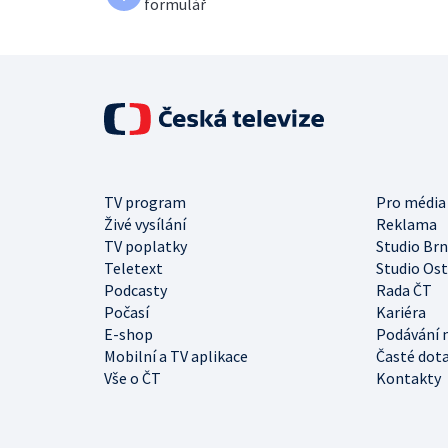
formulář
TV program
Pro média
Živé vysílání
Reklama
TV poplatky
Studio Br
Teletext
Studio Os
Podcasty
Rada ČT
Počasí
Kariéra
E-shop
Podávání 
Mobilní a TV aplikace
Časté dot
Vše o ČT
Kontakty