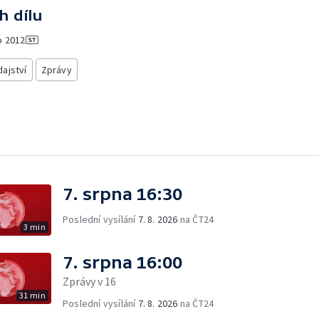
h dílu
o
2012
ajství
Zprávy
7. srpna 16:30
Poslední vysílání
7. 8. 2026
na ČT24
3 min
7. srpna 16:00
Zprávy v 16
31 min
Poslední vysílání
7. 8. 2026
na ČT24