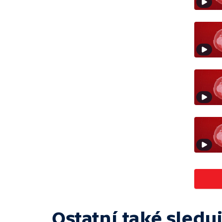
Ostatní také sleduj