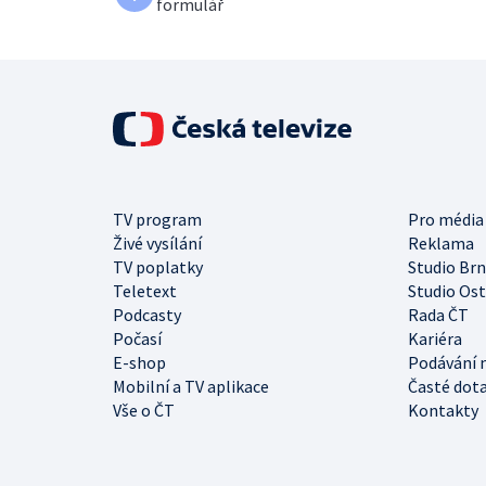
formulář
TV program
Pro média
Živé vysílání
Reklama
TV poplatky
Studio Br
Teletext
Studio Os
Podcasty
Rada ČT
Počasí
Kariéra
E-shop
Podávání 
Mobilní a TV aplikace
Časté dot
Vše o ČT
Kontakty