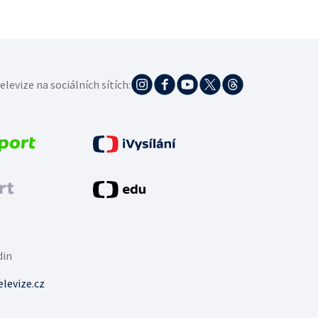
elevize na sociálních sítích:
din
levize.cz