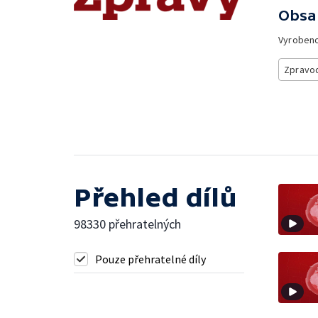
Obsa
Vyroben
Zpravod
Přehled dílů
98330 přehratelných
Pouze přehratelné díly