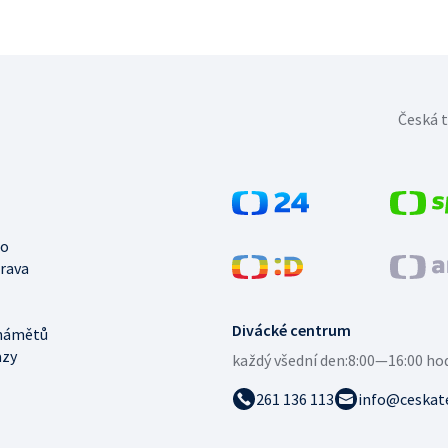
Česká t
no
trava
Divácké centrum
námětů
azy
každý všední den:
8:00—16:00 ho
261 136 113
info@ceskate