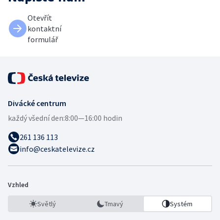
Otevřít
kontaktní
formulář
Divácké centrum
každý všední den:
8:00—16:00 hodin
261 136 113
info@ceskatelevize.cz
Vzhled
Světlý
Tmavý
Systém