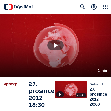
Close
Search
2 min
27.
Další díl
27.
prosince
prosince
4 min
2012
2012
18:30
20:00