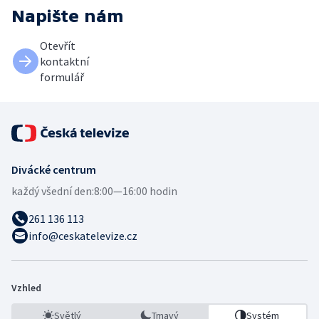
Napište nám
Otevřít
kontaktní
formulář
Divácké centrum
každý všední den:
8:00—16:00 hodin
261 136 113
info@ceskatelevize.cz
Vzhled
Světlý
Tmavý
Systém