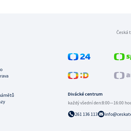
Česká t
no
trava
Divácké centrum
námětů
azy
každý všední den:
8:00—16:00 ho
261 136 113
info@ceskate