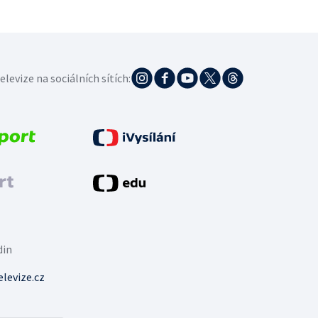
elevize na sociálních sítích:
din
levize.cz