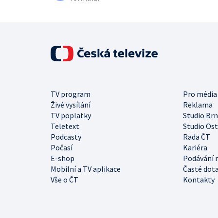
TV program
Pro média
Živé vysílání
Reklama
TV poplatky
Studio Br
Teletext
Studio Os
Podcasty
Rada ČT
Počasí
Kariéra
E-shop
Podávání 
Mobilní a TV aplikace
Časté dot
Vše o ČT
Kontakty