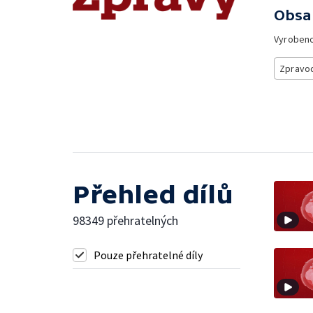
Obsa
Vyroben
Zpravod
Přehled dílů
98349 přehratelných
Pouze přehratelné díly