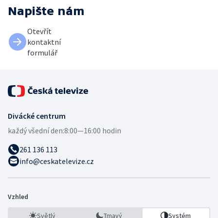
Napište nám
Otevřít
kontaktní
formulář
Divácké centrum
každý všední den:
8:00—16:00 hodin
261 136 113
info@ceskatelevize.cz
Vzhled
Světlý
Tmavý
Systém