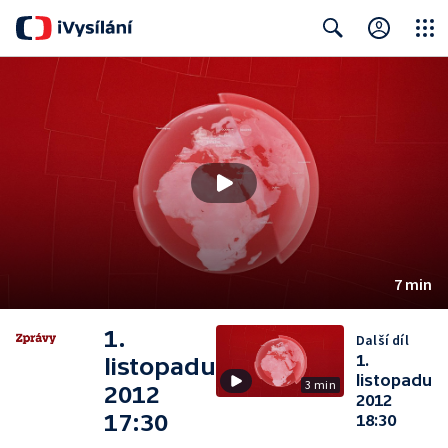
Close
Search
7 min
1.
Další díl
1.
listopadu
listopadu
3 min
2012
2012
17:30
18:30