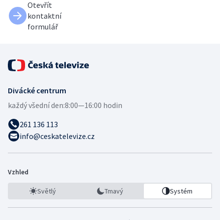
Otevřít
kontaktní
formulář
Divácké centrum
každý všední den:
8:00—16:00 hodin
261 136 113
info@ceskatelevize.cz
Vzhled
Světlý
Tmavý
Systém