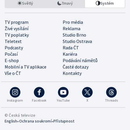
Světlý
Tmavý
Systém
TV program
Pro média
Živé vysílání
Reklama
TV poplatky
Studio Brno
Teletext
Studio Ostrava
Podcasty
Rada ČT
Počasí
Kariéra
E-shop
Podávání námětů
Mobilní a TV aplikace
Časté dotazy
Vše o ČT
Kontakty
Instagram
Facebook
YouTube
X
Threads
© Česká televize
•
•
English
Ochrana soukromí
Přístupnost