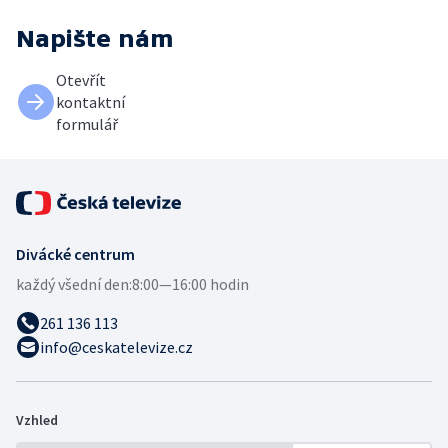
Napište nám
Otevřít
kontaktní
formulář
Divácké centrum
každý všední den:
8:00—16:00 hodin
261 136 113
info@ceskatelevize.cz
Vzhled