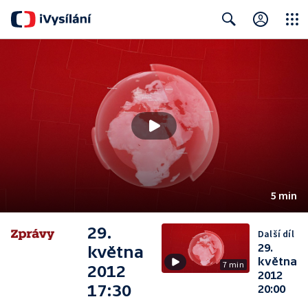
Close
Search
5 min
29.
Další díl
29.
května
května
7 min
2012
2012
17:30
20:00