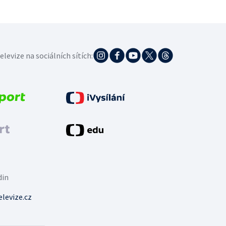
elevize na sociálních sítích:
din
levize.cz