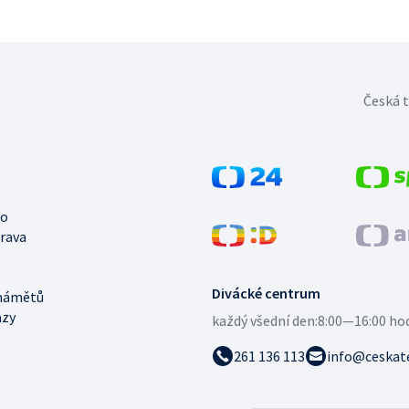
Česká t
no
trava
Divácké centrum
námětů
azy
každý všední den:
8:00—16:00 ho
261 136 113
info@ceskate