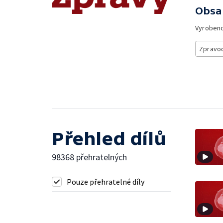
Obsa
Vyroben
Zpravod
Přehled dílů
98368 přehratelných
Pouze přehratelné díly