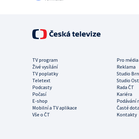
TV program
Pro média
Živé vysílání
Reklama
TV poplatky
Studio Br
Teletext
Studio Os
Podcasty
Rada ČT
Počasí
Kariéra
E-shop
Podávání 
Mobilní a TV aplikace
Časté dot
Vše o ČT
Kontakty