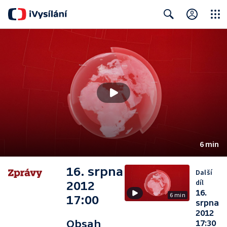
Close
Search
6 min
16. srpna
Další
díl
2012
16.
6 min
17:00
srpna
2012
Obsah
17:30