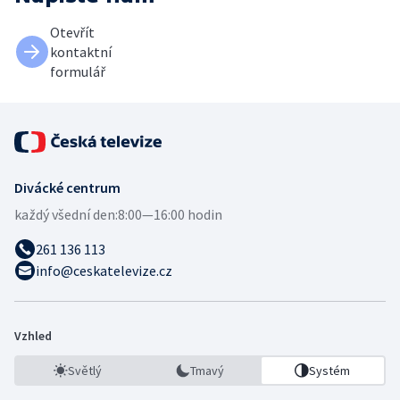
Otevřít
kontaktní
formulář
Divácké centrum
každý všední den:
8:00—16:00 hodin
261 136 113
info@ceskatelevize.cz
Vzhled
Světlý
Tmavý
Systém