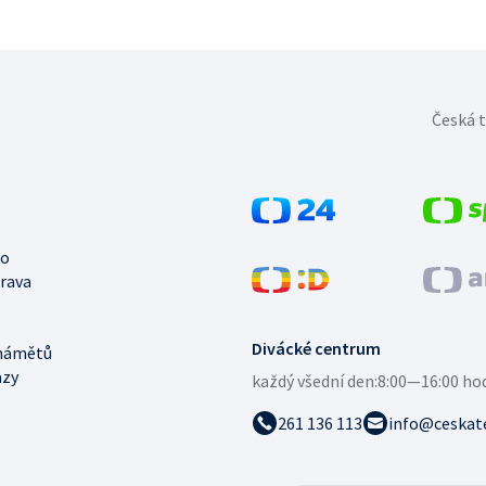
Česká t
no
trava
Divácké centrum
námětů
azy
každý všední den:
8:00—16:00 ho
261 136 113
info@ceskate