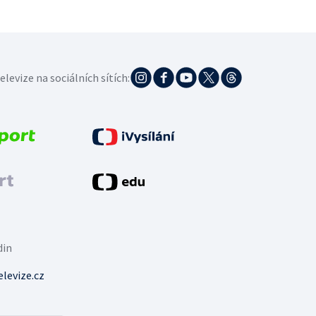
elevize na sociálních sítích:
din
levize.cz