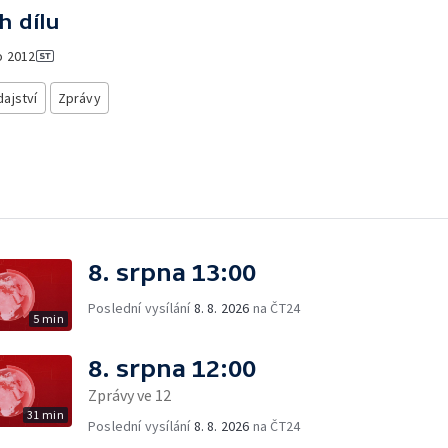
h dílu
o
2012
ajství
Zprávy
8. srpna 13:00
Poslední vysílání
8. 8. 2026
na ČT24
5 min
8. srpna 12:00
Zprávy ve 12
31 min
Poslední vysílání
8. 8. 2026
na ČT24