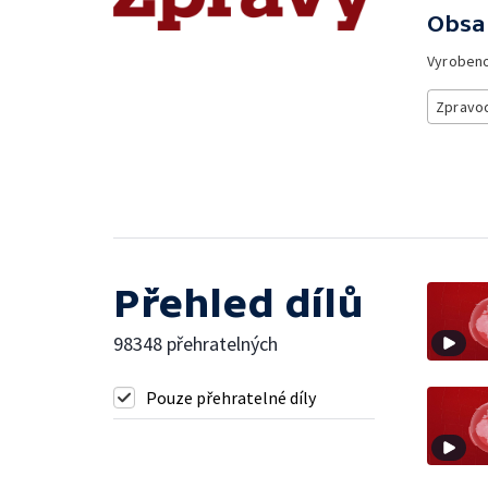
Obsa
Vyroben
Zpravod
Přehled dílů
98348 přehratelných
Pouze přehratelné díly