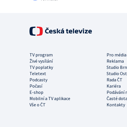
TV program
Pro média
Živé vysílání
Reklama
TV poplatky
Studio Br
Teletext
Studio Os
Podcasty
Rada ČT
Počasí
Kariéra
E-shop
Podávání 
Mobilní a TV aplikace
Časté dot
Vše o ČT
Kontakty