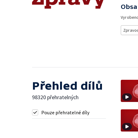
Obsa
Vyroben
Zpravod
Přehled dílů
98320 přehratelných
Pouze přehratelné díly