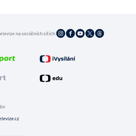
elevize na sociálních sítích:
din
levize.cz