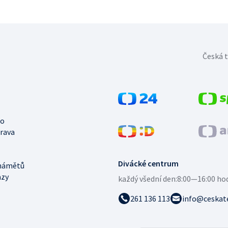
Česká t
no
trava
Divácké centrum
námětů
azy
každý všední den:
8:00—16:00 ho
261 136 113
info@ceskate