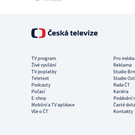
TV program
Pro média
Živé vysílání
Reklama
TV poplatky
Studio Br
Teletext
Studio Os
Podcasty
Rada ČT
Počasí
Kariéra
E-shop
Podávání 
Mobilní a TV aplikace
Časté dot
Vše o ČT
Kontakty