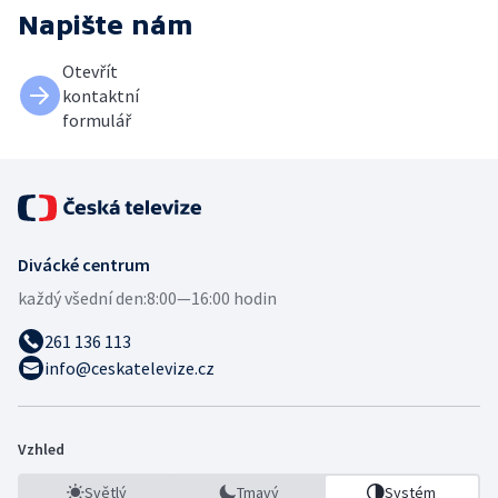
Napište nám
Otevřít
kontaktní
formulář
Divácké centrum
každý všední den:
8:00—16:00 hodin
261 136 113
info@ceskatelevize.cz
Vzhled
Světlý
Tmavý
Systém