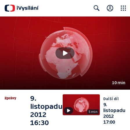
Close
Search
10 min
9.
Další díl
9.
listopadu
listopadu
5 min
2012
2012
16:30
17:00