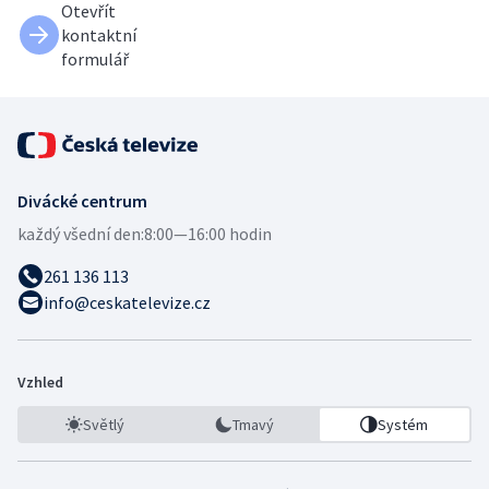
Otevřít
kontaktní
formulář
Divácké centrum
každý všední den:
8:00—16:00 hodin
261 136 113
info@ceskatelevize.cz
Vzhled
Světlý
Tmavý
Systém