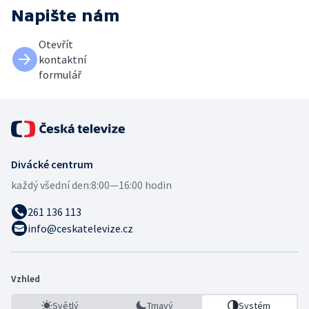
Napište nám
Otevřít
kontaktní
formulář
Divácké centrum
každý všední den:
8:00—16:00 hodin
261 136 113
info@ceskatelevize.cz
Vzhled
Světlý
Tmavý
Systém