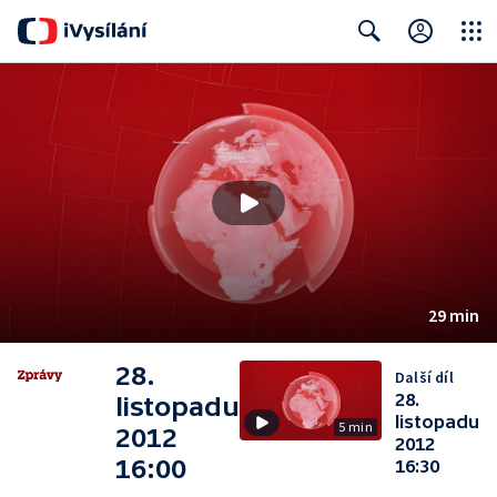
Close
Search
29 min
28.
Další díl
28.
listopadu
listopadu
5 min
2012
2012
16:00
16:30