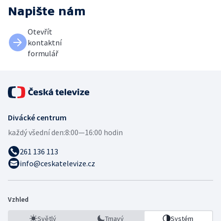
Napište nám
Otevřít
kontaktní
formulář
Divácké centrum
každý všední den:
8:00—16:00 hodin
261 136 113
info@ceskatelevize.cz
Vzhled
Světlý
Tmavý
Systém