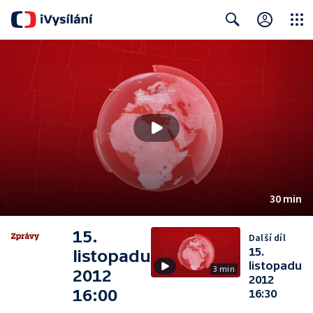
Close
Search
30 min
15.
Další díl
15.
listopadu
listopadu
3 min
2012
2012
16:00
16:30