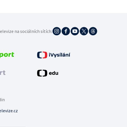
elevize na sociálních sítích:
din
levize.cz