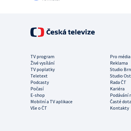
TV program
Pro média
Živé vysílání
Reklama
TV poplatky
Studio Br
Teletext
Studio Os
Podcasty
Rada ČT
Počasí
Kariéra
E-shop
Podávání 
Mobilní a TV aplikace
Časté dot
Vše o ČT
Kontakty