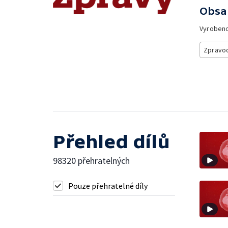
Obsa
Vyroben
Zpravod
Přehled dílů
98320 přehratelných
Pouze přehratelné díly