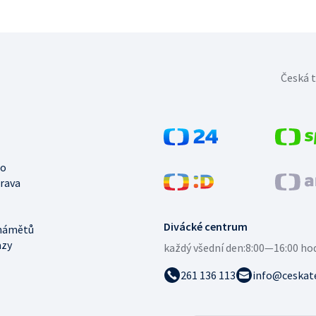
Česká t
no
trava
Divácké centrum
námětů
azy
každý všední den:
8:00—16:00 ho
261 136 113
info@ceskate