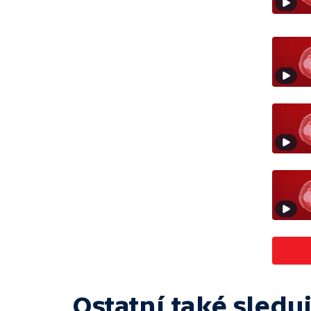
Ostatní také sleduj