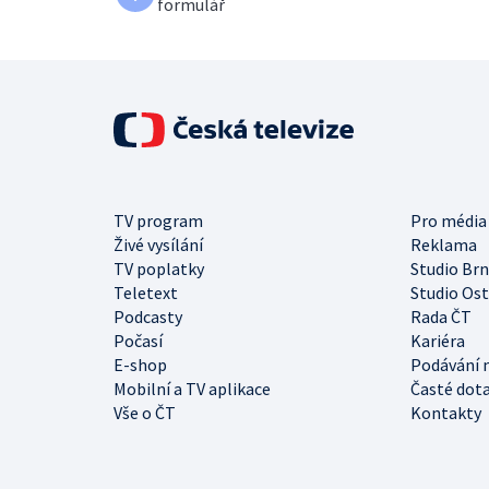
formulář
TV program
Pro média
Živé vysílání
Reklama
TV poplatky
Studio Br
Teletext
Studio Os
Podcasty
Rada ČT
Počasí
Kariéra
E-shop
Podávání 
Mobilní a TV aplikace
Časté dot
Vše o ČT
Kontakty