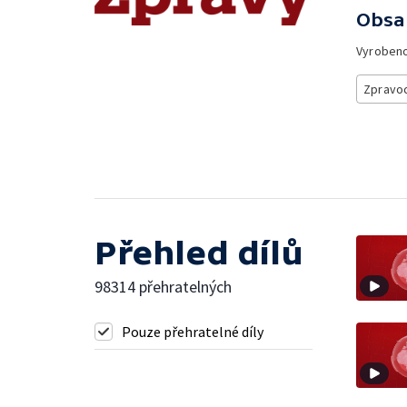
Obsa
Vyroben
Zpravod
Přehled dílů
98314 přehratelných
Pouze přehratelné díly