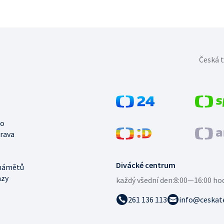
Česká t
no
trava
Divácké centrum
námětů
azy
každý všední den:
8:00—16:00 ho
261 136 113
info@ceskate