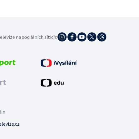
elevize na sociálních sítích:
din
levize.cz