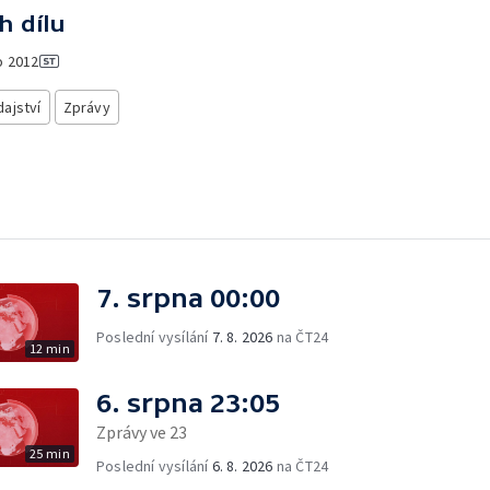
h dílu
o
2012
ajství
Zprávy
7. srpna 00:00
Poslední vysílání
7. 8. 2026
na ČT24
12 min
6. srpna 23:05
Zprávy ve 23
25 min
Poslední vysílání
6. 8. 2026
na ČT24