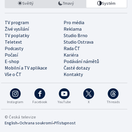
Světlý
Tmavý
Systém
TV program
Pro média
Živé vysílání
Reklama
TV poplatky
Studio Brno
Teletext
Studio Ostrava
Podcasty
Rada ČT
Počasí
Kariéra
E-shop
Podávání námětů
Mobilní a TV aplikace
Časté dotazy
Vše o ČT
Kontakty
Instagram
Facebook
YouTube
X
Threads
© Česká televize
•
•
English
Ochrana soukromí
Přístupnost