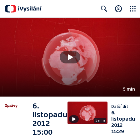
Close
Search
5 min
6.
Další díl
6.
listopadu
listopadu
5 min
2012
2012
15:00
15:29