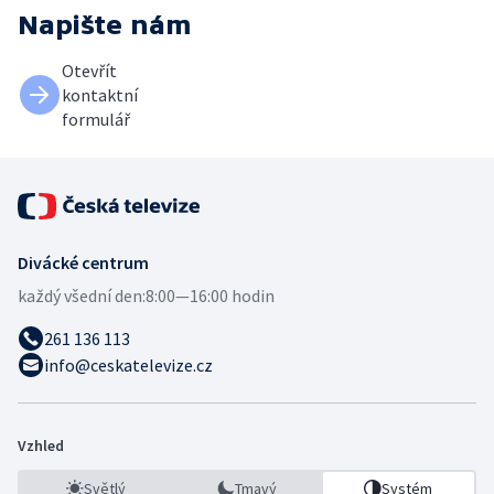
Napište nám
Otevřít
kontaktní
formulář
Divácké centrum
každý všední den:
8:00—16:00 hodin
261 136 113
info@ceskatelevize.cz
Vzhled
Světlý
Tmavý
Systém