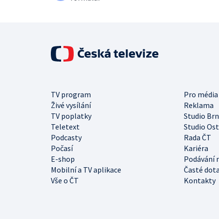
TV program
Pro média
Živé vysílání
Reklama
TV poplatky
Studio Br
Teletext
Studio Os
Podcasty
Rada ČT
Počasí
Kariéra
E-shop
Podávání 
Mobilní a TV aplikace
Časté dot
Vše o ČT
Kontakty