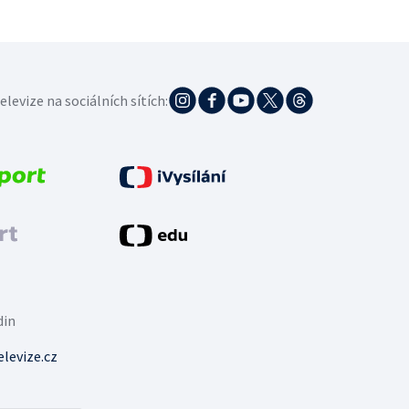
elevize na sociálních sítích:
din
levize.cz