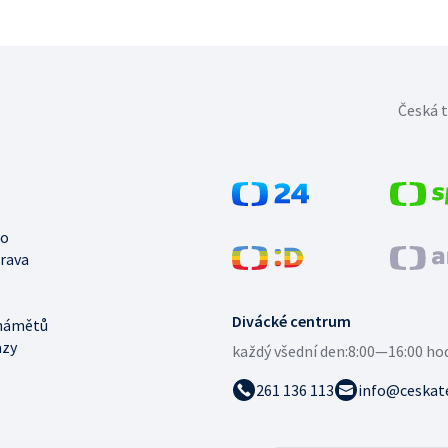
Česká t
no
trava
Divácké centrum
námětů
azy
každý všední den:
8:00—16:00 ho
261 136 113
info@ceskate