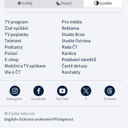
Světlý
Tmavý
Systém
TV program
Pro média
Živé vysílání
Reklama
TV poplatky
Studio Brno
Teletext
Studio Ostrava
Podcasty
Rada ČT
Počasí
Kariéra
E-shop
Podávání námětů
Mobilní a TV aplikace
Časté dotazy
Vše o ČT
Kontakty
Instagram
Facebook
YouTube
X
Threads
© Česká televize
•
•
English
Ochrana soukromí
Přístupnost