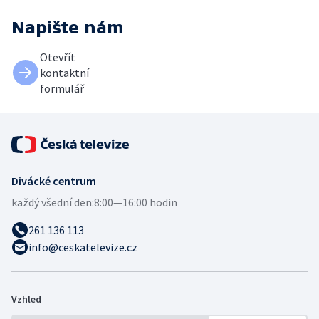
Napište nám
Otevřít
kontaktní
formulář
Divácké centrum
každý všední den:
8:00—16:00 hodin
261 136 113
info@ceskatelevize.cz
Vzhled