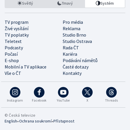
Světlý
Tmavý
Systém
TV program
Pro média
Živé vysílání
Reklama
TV poplatky
Studio Brno
Teletext
Studio Ostrava
Podcasty
Rada ČT
Počasí
Kariéra
E-shop
Podávání námětů
Mobilní a TV aplikace
Časté dotazy
Vše o ČT
Kontakty
Instagram
Facebook
YouTube
X
Threads
© Česká televize
•
•
English
Ochrana soukromí
Přístupnost