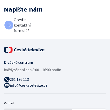
Napište nám
Otevřít
kontaktní
formulář
Divácké centrum
každý všední den:
8:00—16:00 hodin
261 136 113
info@ceskatelevize.cz
Vzhled