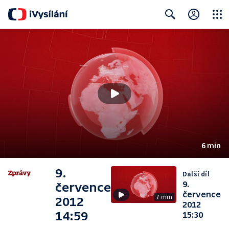
Close
Search
6 min
9.
Další díl
9.
července
července
7 min
2012
2012
14:59
15:30