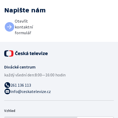
Napište nám
Otevřít
kontaktní
formulář
Divácké centrum
každý všední den:
8:00—16:00 hodin
261 136 113
info@ceskatelevize.cz
Vzhled