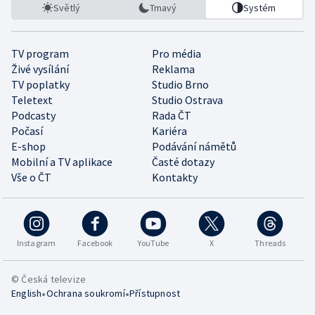
Světlý
Tmavý
Systém
TV program
Pro média
Živé vysílání
Reklama
TV poplatky
Studio Brno
Teletext
Studio Ostrava
Podcasty
Rada ČT
Počasí
Kariéra
E-shop
Podávání námětů
Mobilní a TV aplikace
Časté dotazy
Vše o ČT
Kontakty
Instagram
Facebook
YouTube
X
Threads
© Česká televize
•
•
English
Ochrana soukromí
Přístupnost