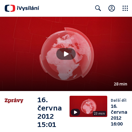
Close
Search
28 min
16.
Další díl
16.
června
června
23 min
2012
2012
15:01
16:00