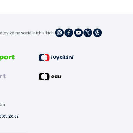
elevize na sociálních sítích:
din
levize.cz