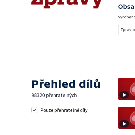
Obsa
Vyroben
Zpravod
Přehled dílů
98320 přehratelných
Pouze přehratelné díly