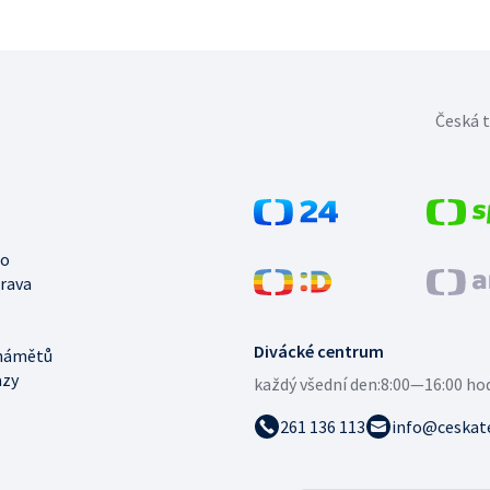
Česká t
no
trava
Divácké centrum
námětů
azy
každý všední den:
8:00—16:00 ho
261 136 113
info@ceskate