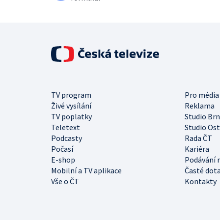
TV program
Pro média
Živé vysílání
Reklama
TV poplatky
Studio Br
Teletext
Studio Os
Podcasty
Rada ČT
Počasí
Kariéra
E-shop
Podávání 
Mobilní a TV aplikace
Časté dot
Vše o ČT
Kontakty