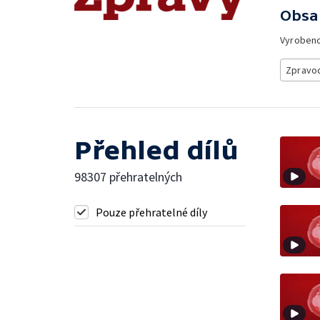
Obsa
Vyroben
Zpravod
Přehled dílů
98307 přehratelných
Pouze přehratelné díly