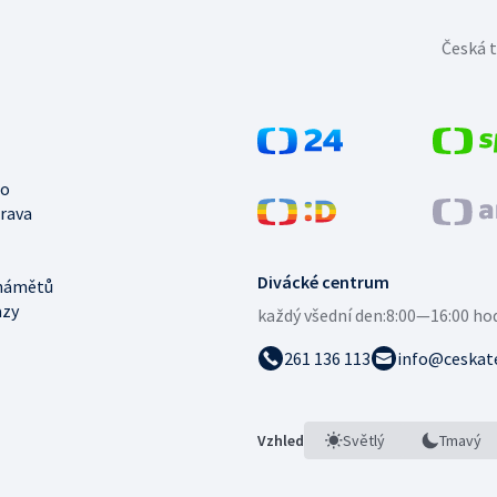
Česká t
no
trava
Divácké centrum
námětů
azy
každý všední den:
8:00—16:00 ho
261 136 113
info@ceskate
Vzhled
Světlý
Tmavý