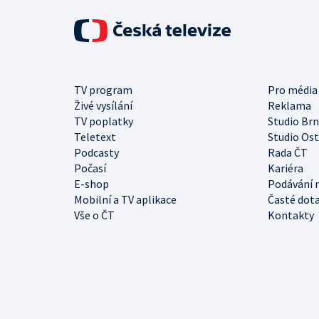
TV program
Pro média
Živé vysílání
Reklama
TV poplatky
Studio Br
Teletext
Studio Os
Podcasty
Rada ČT
Počasí
Kariéra
E-shop
Podávání 
Mobilní a TV aplikace
Časté dot
Vše o ČT
Kontakty