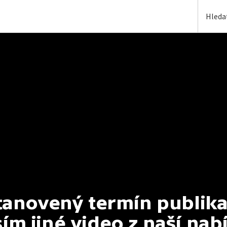
anovený termín publikac
ím jiné video z naší nab