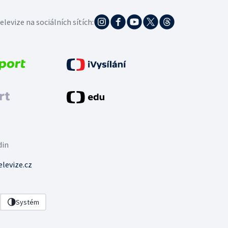
elevize na sociálních sítích:
din
levize.cz
Systém