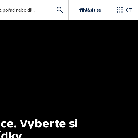
Přihlásit se
ČT
Search
e. Vyberte si 
ídky.