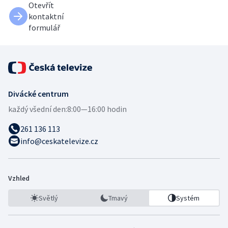
Otevřít
kontaktní
formulář
Divácké centrum
každý všední den:
8:00—16:00 hodin
261 136 113
info@ceskatelevize.cz
Vzhled
Světlý
Tmavý
Systém