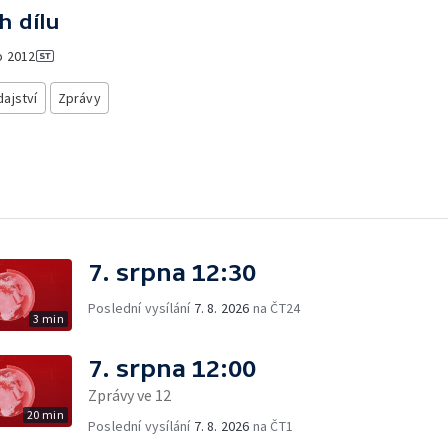
h dílu
o
2012
ajství
Zprávy
7. srpna 12:30
Poslední vysílání
7. 8. 2026
na ČT24
3 min
7. srpna 12:00
Zprávy ve 12
20 min
Poslední vysílání
7. 8. 2026
na ČT1