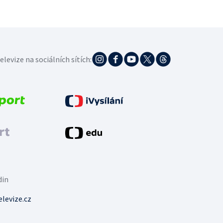
elevize na sociálních sítích:
din
levize.cz