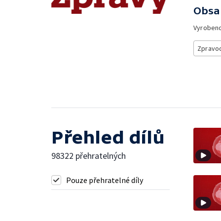
Obsa
Vyroben
Zpravod
Přehled dílů
98322 přehratelných
Pouze přehratelné díly