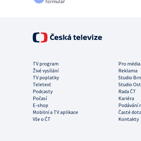
formulář
TV program
Pro média
Živé vysílání
Reklama
TV poplatky
Studio Br
Teletext
Studio Os
Podcasty
Rada ČT
Počasí
Kariéra
E-shop
Podávání 
Mobilní a TV aplikace
Časté dot
Vše o ČT
Kontakty