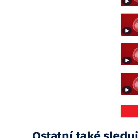
Ostatní také sleduj