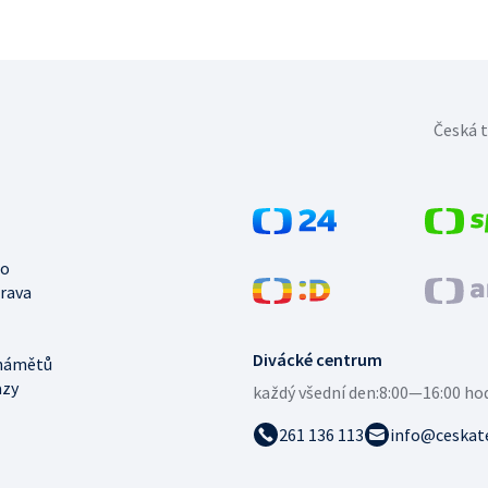
Česká t
no
trava
Divácké centrum
námětů
azy
každý všední den:
8:00—16:00 ho
261 136 113
info@ceskate