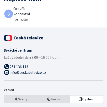
Otevřít
kontaktní
formulář
Divácké centrum
každý všední den:
8:00—16:00 hodin
261 136 113
info@ceskatelevize.cz
Vzhled
Světlý
Tmavý
Systém