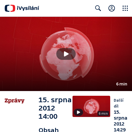
Close
Search
6 min
15. srpna
Další
díl
2012
15.
6 min
14:00
srpna
2012
Obsah
14:29