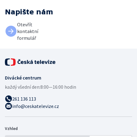
Napište nám
Otevřít
kontaktní
formulář
Divácké centrum
každý všední den:
8:00—16:00 hodin
261 136 113
info@ceskatelevize.cz
Vzhled