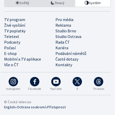
Světlý
Tmavý
Systém
TV program
Pro média
Živé vysílání
Reklama
TV poplatky
Studio Brno
Teletext
Studio Ostrava
Podcasty
Rada ČT
Počasí
Kariéra
E-shop
Podávání námětů
Mobilní a TV aplikace
Časté dotazy
Vše o ČT
Kontakty
Instagram
Facebook
YouTube
X
Threads
© Česká televize
•
•
English
Ochrana soukromí
Přístupnost