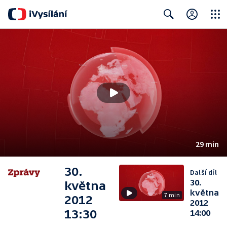
Close
Search
29 min
30.
Další díl
30.
května
května
7 min
2012
2012
13:30
14:00