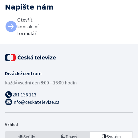
Napište nám
Otevřít
kontaktní
formulář
Divácké centrum
každý všední den:
8:00—16:00 hodin
261 136 113
info@ceskatelevize.cz
Vzhled
Světlý
Tmavý
Systém