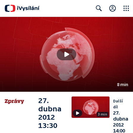
Close
Search
8 min
27.
Další
díl
dubna
27.
3 min
2012
dubna
13:30
2012
14:00