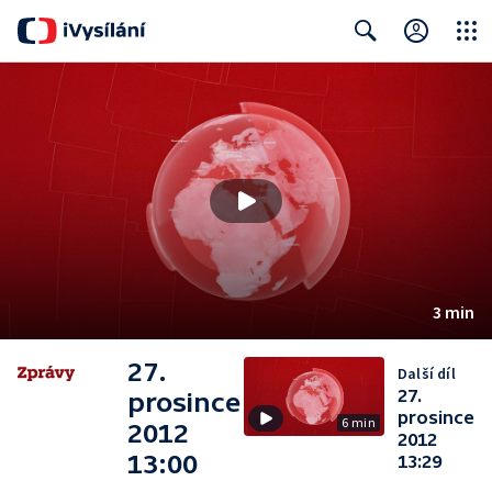
Close
Search
3 min
27.
Další díl
27.
prosince
prosince
6 min
2012
2012
13:00
13:29