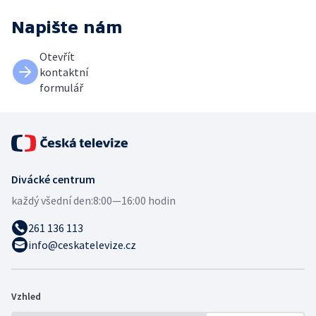
Napište nám
Otevřít
kontaktní
formulář
Divácké centrum
každý všední den:
8:00—16:00 hodin
261 136 113
info@ceskatelevize.cz
Vzhled