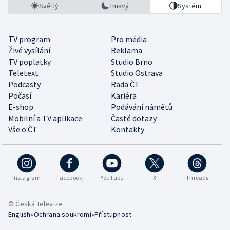
Světlý
Tmavý
Systém
TV program
Pro média
Živé vysílání
Reklama
TV poplatky
Studio Brno
Teletext
Studio Ostrava
Podcasty
Rada ČT
Počasí
Kariéra
E-shop
Podávání námětů
Mobilní a TV aplikace
Časté dotazy
Vše o ČT
Kontakty
Instagram
Facebook
YouTube
X
Threads
© Česká televize
•
•
English
Ochrana soukromí
Přístupnost