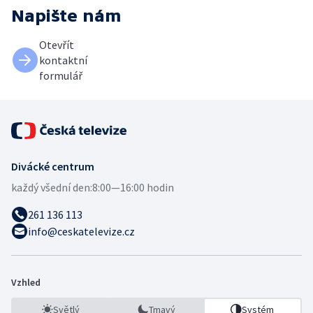
Napište nám
Otevřít
kontaktní
formulář
Divácké centrum
každý všední den:
8:00—16:00 hodin
261 136 113
info@ceskatelevize.cz
Vzhled
Světlý
Tmavý
Systém