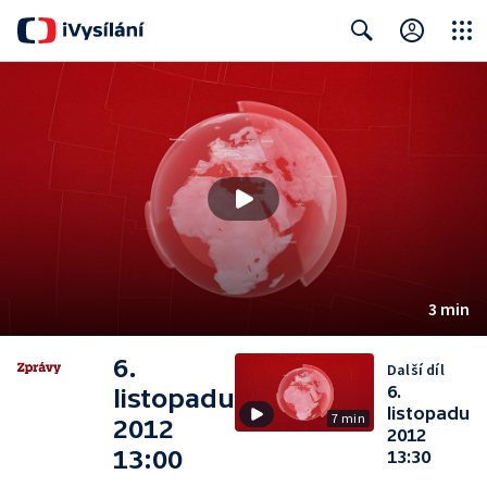
Close
Search
3 min
6.
Další díl
6.
listopadu
listopadu
7 min
2012
2012
13:00
13:30