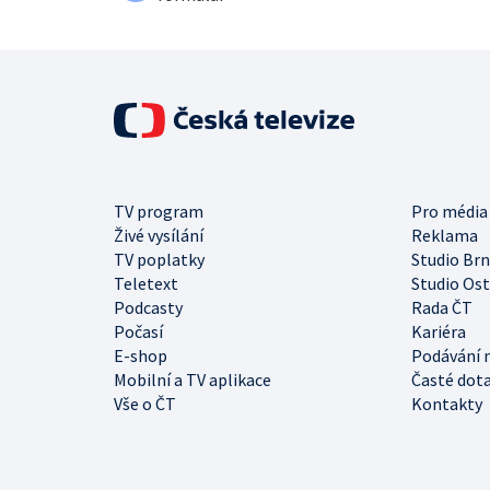
TV program
Pro média
Živé vysílání
Reklama
TV poplatky
Studio Br
Teletext
Studio Os
Podcasty
Rada ČT
Počasí
Kariéra
E-shop
Podávání 
Mobilní a TV aplikace
Časté dot
Vše o ČT
Kontakty