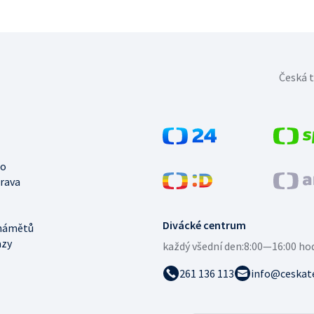
Česká t
no
trava
Divácké centrum
námětů
azy
každý všední den:
8:00—16:00 ho
261 136 113
info@ceskate