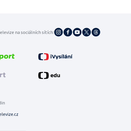
elevize na sociálních sítích:
din
levize.cz