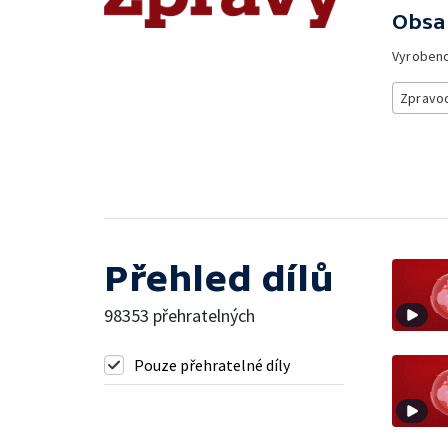
Obsa
Vyroben
Zpravod
Přehled dílů
98353 přehratelných
Pouze přehratelné díly